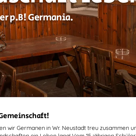
er p.B! Germania.
 Gemeinschaft!
ten wir Germanen in Wr. Neustadt treu zusammen un
dschaften ein Leben lang! Vom 15 jährigen Schüler